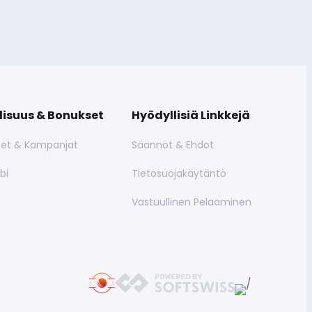
lisuus & Bonukset
Hyödyllisiä Linkkejä
et & Kampanjat
Säännöt & Ehdot
bi
Tietosuojakäytäntö
Vastuullinen Pelaaminen