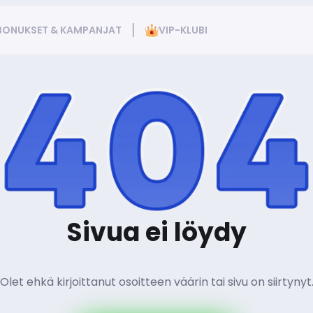
BONUKSET & KAMPANJAT
VIP-KLUBI
Sivua ei löydy
Olet ehkä kirjoittanut osoitteen väärin tai sivu on siirtynyt