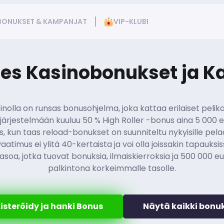
BONUKSET & KAMPANJAT
VIP-KLUBI
es Kasinobonukset ja K
olla on runsas bonusohjelma, joka kattaa erilaiset pelika
rjestelmään kuuluu 50 % High Roller -bonus aina 5 000 e
kun taas reload-bonukset on suunniteltu nykyisille pelaajil
vaatimus ei ylitä 40-kertaista ja voi olla joissakin tapauksi
asoa, jotka tuovat bonuksia, ilmaiskierroksia ja 500 000
palkintona korkeimmalle tasolle.
isteröidy ja hanki Bonus
Näytä kaikki bonu