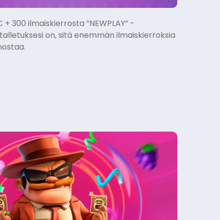
€ + 300 ilmaiskierrosta ”NEWPLAY” -
talletuksesi on, sitä enemmän ilmaiskierroksia
nostaa.