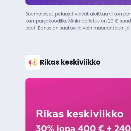
Suomalaiset pelaajat voivat aloittaa viikon p
kampanjakoodilla. Minimitalletus on 20 € saad
saat. Bonus on saatavilla vain maanantaisin ja
Rikas keskiviikko