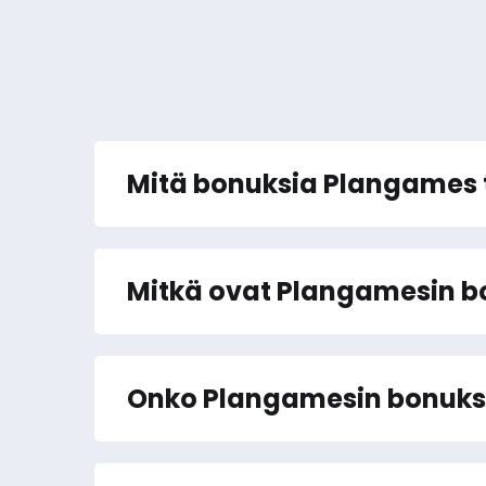
Mitä bonuksia Plangames t
Mitkä ovat Plangamesin b
Onko Plangamesin bonuksil