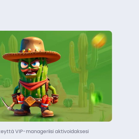
teyttä VIP-manageriisi aktivoidaksesi