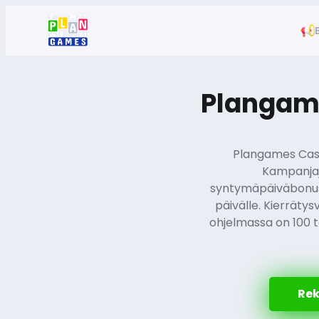
Plangam
Plangames Casin
Kampanjajä
syntymäpäiväbonus, 
päivälle. Kierrätys
ohjelmassa on 100 t
Rek