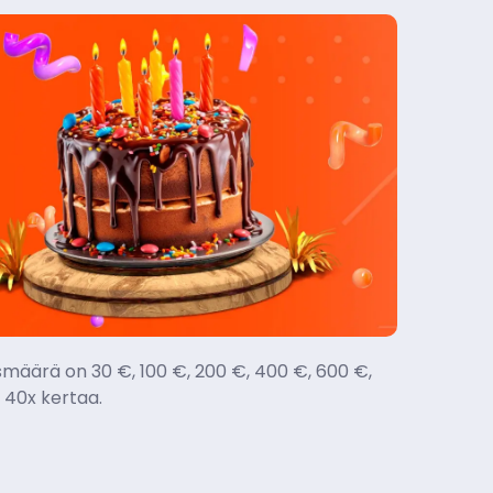
smäärä on 30 €, 100 €, 200 €, 400 €, 600 €,
 40x kertaa.